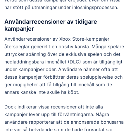
har stött på utmaningar under inlösningsprocessen.
Användarrecensioner av tidigare
kampanjer
Användarrecensioner av Xbox Store-kampanjer
återspeglar generellt en positiv känsla. Många spelare
uttrycker spänning över de exklusiva spelen och det
nedladdningsbara innehållet (DLC) som är tillgängligt
under kampanjperioder. Användare nämner ofta att
dessa kampanjer förbättrar deras spelupplevelse och
ger möjligheter att få tillgång till innehåll som de
annars kanske inte skulle ha köpt.
Dock indikerar vissa recensioner att inte alla
kampanjer lever upp till förväntningarna. Några
användare rapporterar att de annonserade bonusarna
inte var så betydande som de hade förväntat sig,