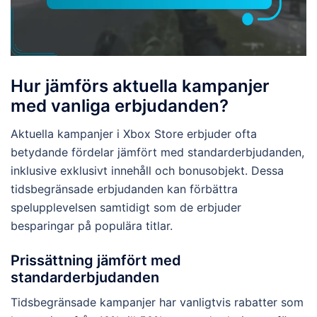
Hur jämförs aktuella kampanjer
med vanliga erbjudanden?
Aktuella kampanjer i Xbox Store erbjuder ofta
betydande fördelar jämfört med standarderbjudanden,
inklusive exklusivt innehåll och bonusobjekt. Dessa
tidsbegränsade erbjudanden kan förbättra
spelupplevelsen samtidigt som de erbjuder
besparingar på populära titlar.
Prissättning jämfört med
standarderbjudanden
Tidsbegränsade kampanjer har vanligtvis rabatter som