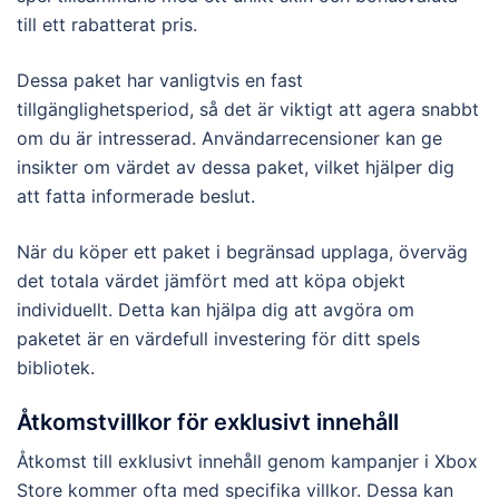
till ett rabatterat pris.
Dessa paket har vanligtvis en fast
tillgänglighetsperiod, så det är viktigt att agera snabbt
om du är intresserad. Användarrecensioner kan ge
insikter om värdet av dessa paket, vilket hjälper dig
att fatta informerade beslut.
När du köper ett paket i begränsad upplaga, överväg
det totala värdet jämfört med att köpa objekt
individuellt. Detta kan hjälpa dig att avgöra om
paketet är en värdefull investering för ditt spels
bibliotek.
Åtkomstvillkor för exklusivt innehåll
Åtkomst till exklusivt innehåll genom kampanjer i Xbox
Store kommer ofta med specifika villkor. Dessa kan