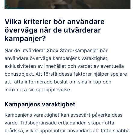
Vilka kriterier bör användare
överväga när de utvärderar
kampanjer?
När de utvärderar Xbox Store-kampanjer bör
användare överväga kampanjens varaktighet,
exklusiviteten av innehållet och värdet av eventuella
bonusobjekt. Att förstå dessa faktorer hjälper spelare
att fatta informerade beslut om sina inköp och
maximera sin spelupplevelse.
Kampanjens varaktighet
Kampanjens varaktighet kan avsevärt påverka dess
värde. Tidsbegränsade erbjudanden skapar ofta
brådska, vilket uppmuntrar användare att fatta snabba