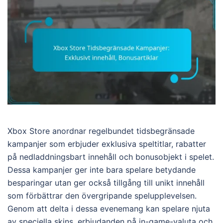
Xbox Store anordnar regelbundet tidsbegränsade
kampanjer som erbjuder exklusiva speltitlar, rabatter
på nedladdningsbart innehåll och bonusobjekt i spelet.
Dessa kampanjer ger inte bara spelare betydande
besparingar utan ger också tillgång till unikt innehåll
som förbättrar den övergripande spelupplevelsen.
Genom att delta i dessa evenemang kan spelare njuta
av speciella skins, erbjudanden på in-game-valuta och