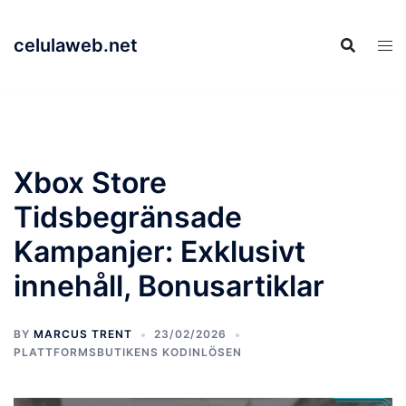
Skip
to
celulaweb.net
content
Xbox Store
Tidsbegränsade
Kampanjer: Exklusivt
innehåll, Bonusartiklar
BY
MARCUS TRENT
23/02/2026
PLATTFORMSBUTIKENS KODINLÖSEN