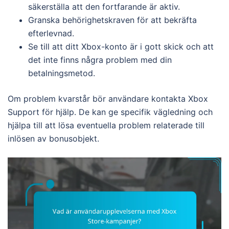
säkerställa att den fortfarande är aktiv.
Granska behörighetskraven för att bekräfta
efterlevnad.
Se till att ditt Xbox-konto är i gott skick och att
det inte finns några problem med din
betalningsmetod.
Om problem kvarstår bör användare kontakta Xbox
Support för hjälp. De kan ge specifik vägledning och
hjälpa till att lösa eventuella problem relaterade till
inlösen av bonusobjekt.