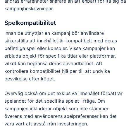
andras erfarenheter snarare än att enbart förlita sig på
kampanjbeskrivningar.
Spelkompatibilitet
Innan de utnyttjar en kampanj bör användare
säkerställa att innehållet är kompatibelt med deras
befintliga spel eller konsoler. Vissa kampanjer kan
erbjuda objekt för specifika titlar eller plattformar,
vilket kan begränsa deras användbarhet. Att
kontrollera kompatibilitet hjälper till att undvika
besvikelse efter köpet.
Överväg också om det exklusiva innehållet förbättrar
spelandet för det specifika spelet i fråga. Om
kampanjen inkluderar objekt som inte stämmer
överens med användarens spelpreferenser kan det
vara värt att avstå från investeringen.