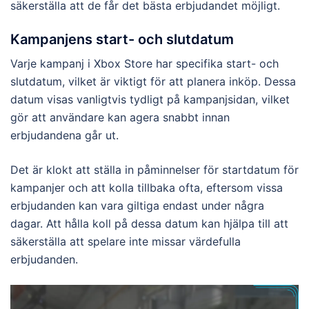
säkerställa att de får det bästa erbjudandet möjligt.
Kampanjens start- och slutdatum
Varje kampanj i Xbox Store har specifika start- och
slutdatum, vilket är viktigt för att planera inköp. Dessa
datum visas vanligtvis tydligt på kampanjsidan, vilket
gör att användare kan agera snabbt innan
erbjudandena går ut.
Det är klokt att ställa in påminnelser för startdatum för
kampanjer och att kolla tillbaka ofta, eftersom vissa
erbjudanden kan vara giltiga endast under några
dagar. Att hålla koll på dessa datum kan hjälpa till att
säkerställa att spelare inte missar värdefulla
erbjudanden.