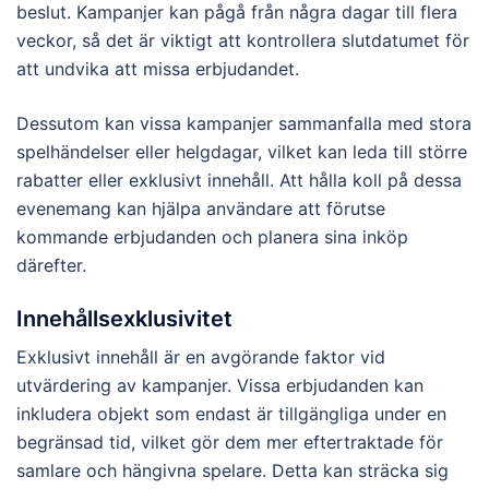
beslut. Kampanjer kan pågå från några dagar till flera
veckor, så det är viktigt att kontrollera slutdatumet för
att undvika att missa erbjudandet.
Dessutom kan vissa kampanjer sammanfalla med stora
spelhändelser eller helgdagar, vilket kan leda till större
rabatter eller exklusivt innehåll. Att hålla koll på dessa
evenemang kan hjälpa användare att förutse
kommande erbjudanden och planera sina inköp
därefter.
Innehållsexklusivitet
Exklusivt innehåll är en avgörande faktor vid
utvärdering av kampanjer. Vissa erbjudanden kan
inkludera objekt som endast är tillgängliga under en
begränsad tid, vilket gör dem mer eftertraktade för
samlare och hängivna spelare. Detta kan sträcka sig